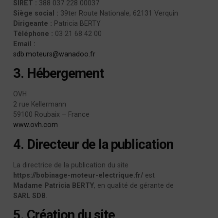
SIRET :
388 037 228 00037
Siège social :
39ter Route Nationale, 62131 Verquin
Dirigeante :
Patricia BERTY
Téléphone :
03 21 68 42 00
Email :
sdb.moteurs@wanadoo.fr
3. Hébergement
OVH
2 rue Kellermann
59100 Roubaix – France
www.ovh.com
4. Directeur de la publication
La directrice de la publication du site
https://bobinage-moteur-electrique.fr/
est
Madame Patricia BERTY
, en qualité de gérante de
SARL SDB
.
5. Création du site