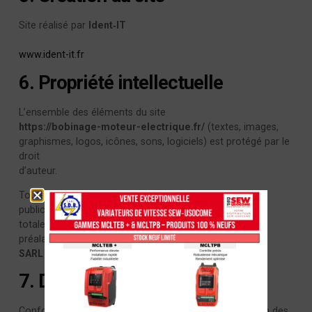
Site réalisé par
Ident‑IT
www.ident-it.fr
6. Propriété intellectuelle
L’ensemble des éléments du site
https://bobinage-moteur-electrique.fr/
(textes, images,
graphismes, logos, icônes, sons, logiciels) est protégé par le
droit
d’auteur.
Toute reproduction, représentation, modification,
publication ou adaptation,
totale ou partielle, est interdite sans autorisation écrite
préalable de
SARL SDB
.
7. Données personnelles
Conformément au Règlement Général sur la Protection des