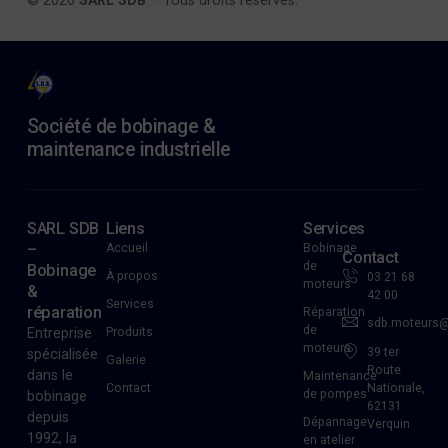
© 2026
SARL SDB
– Tous droits réservés.
Société de bobinage &
maintenance industrielle
SARL SDB
Liens
Services
–
Accueil
Bobinage
Contact
de
Bobinage
À propos
03 21 68
moteurs
&
42 00
Services
réparation
Réparation
sdb.moteurs
de
Entreprise
Produits
moteurs
39 ter
spécialisée
Galerie
Route
dans le
Maintenance
Nationale,
Contact
de pompes
bobinage
62131
depuis
Dépannage
Verquin
1992, la
en atelier